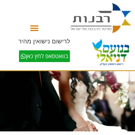
לתוכן
לרישום נישואין מהיר
בוואטסאפ לחץ כאן