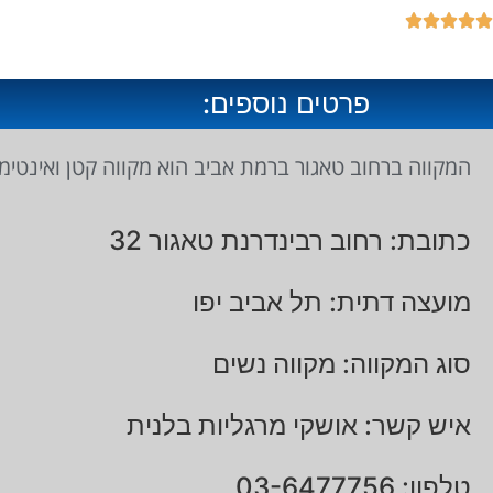





פרטים נוספים:
המקווה ברחוב טאגור ברמת אביב הוא מקווה קטן ואינטימי. במקווה ישנם 2 חדרים בהם מקלחות יבוש שיער וקוסמטיקה וניתן לבחור 
כתובת: רחוב רבינדרנת טאגור 32
מועצה דתית: תל אביב יפו
סוג המקווה: מקווה נשים
איש קשר: אושקי מרגליות בלנית
טלפון: 03-6477756