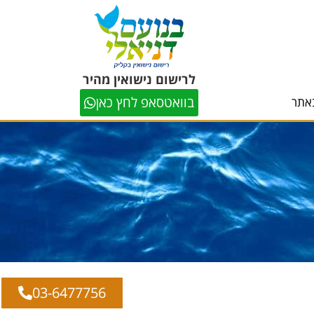
לרישום נישואין מהיר
בוואטסאפ לחץ כאן
אתר
03-6477756