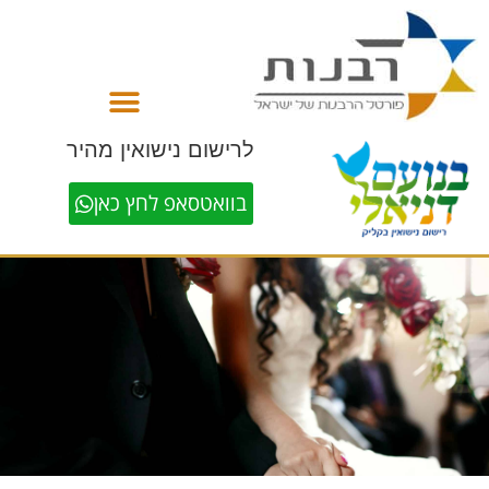
לתוכן
לרישום נישואין מהיר
בוואטסאפ לחץ כאן