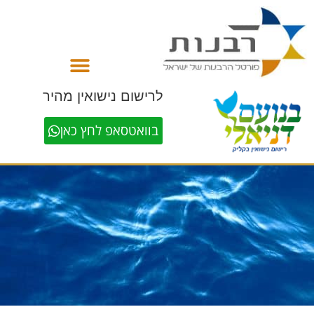
לתוכן
לרישום נישואין מהיר
בוואטסאפ לחץ כאן