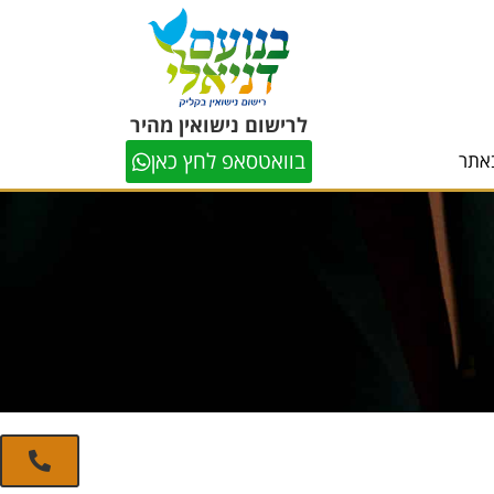
לרישום נישואין מהיר
בוואטסאפ לחץ כאן
אתר