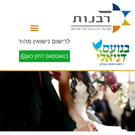
לתוכן
לרישום נישואין מהיר
בוואטסאפ לחץ כאן