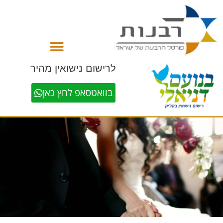
לתוכן
לרישום נישואין מהיר
בוואטסאפ לחץ כאן