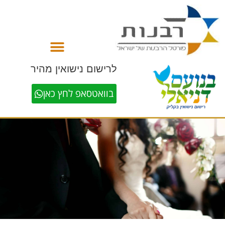
לתוכן
לרישום נישואין מהיר
בוואטסאפ לחץ כאן