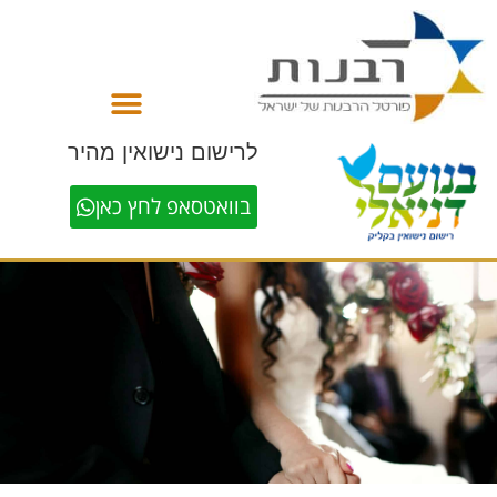
לתוכן
לרישום נישואין מהיר
בוואטסאפ לחץ כאן