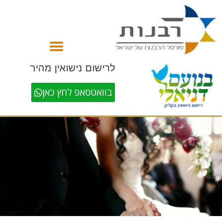
לתוכן
לרישום נישואין מהיר
בוואטסאפ לחץ כאן