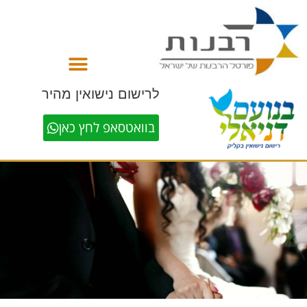
לתוכן
לרישום נישואין מהיר
בוואטסאפ לחץ כאן