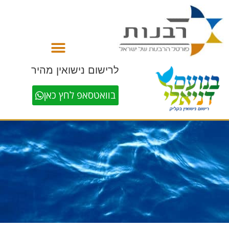
לתוכן
לרישום נישואין מהיר
בוואטסאפ לחץ כאן