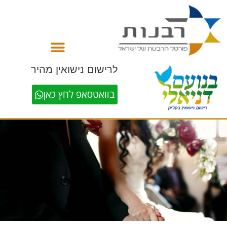
לתוכן
לרישום נישואין מהיר
בוואטסאפ לחץ כאן