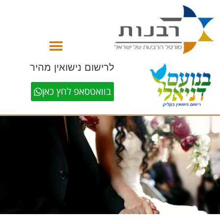
לתוכן
לרישום נישואין מהיר
בוואטסאפ לחץ כאן