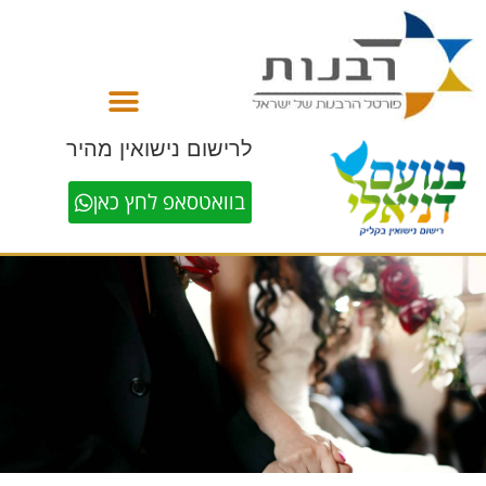
לתוכן
לרישום נישואין מהיר
בוואטסאפ לחץ כאן