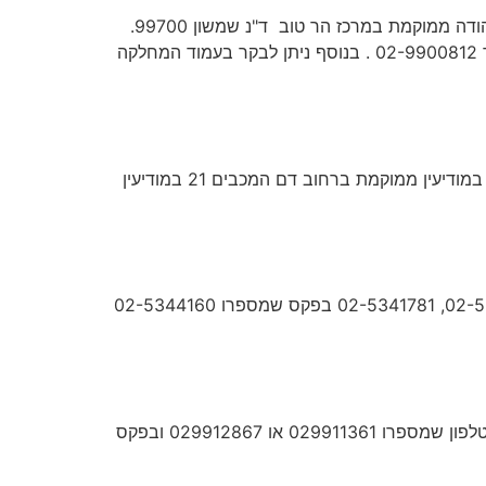
הרבנות במטה יהודה מוכרת גם בשם המחלקה לשירותי דת ושירותי רבנות במועצה אזורית מטה יהודה. הרבנות במטה יהודה ממוקמת במרכז הר טוב ד"נ שמשון 99700.
ניתן לפנות אל המחלקה לשירותי דת בטלפון במספרים 02-9900951, 02-9900923, 02-9900957 או בפקס שמספר 02-9900812 . בנוסף ניתן לבקר בעמוד המחלקה
הרבנות במודיעין אחראית על אספקת שירותי הדת היהודיים לאזרחים המתגוררים במודיעין ובישוב מכבים רעות. הרבנות במודיעין ממוקמת ברחוב דם המכבים 21 במודיעין
הרבנות במבשרת ציון נמצאת ברחוב החוצבים 3 במבשרת ציון. אל הרבנות מבשרת ציון ניתן לפנות בטלפונים: 02-5342860, 02-5341781 בפקס שמספרו 02-5344160
רבנות בית שמש והמועצה הדתית ממוקמות ברחוב אבא נעמ"ת 2 בבית שמש. אל הרבנות ניתן לפנות במספר דרכים; בטלפון שמספרו 029911361 או 029912867 ובפקס