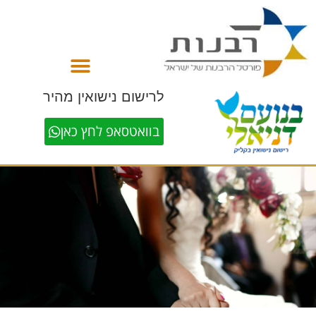
לתוכן
לרישום נישואין מהיר
בוואטסאפ לחץ כאן