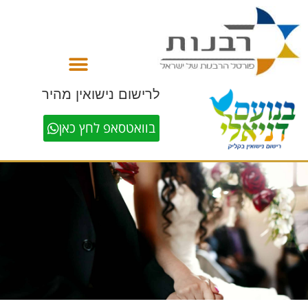
לתוכן
לרישום נישואין מהיר
בוואטסאפ לחץ כאן