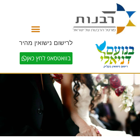
לתוכן
לרישום נישואין מהיר
בוואטסאפ לחץ כאן