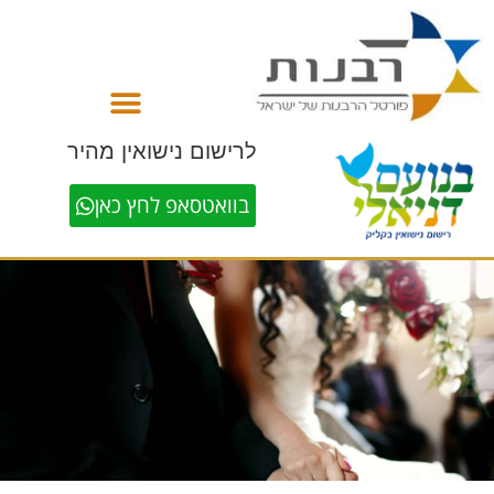
לתוכן
לרישום נישואין מהיר
בוואטסאפ לחץ כאן