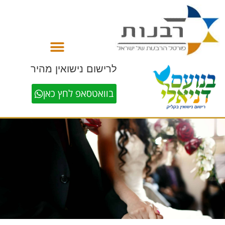
לתוכן
לרישום נישואין מהיר
בוואטסאפ לחץ כאן