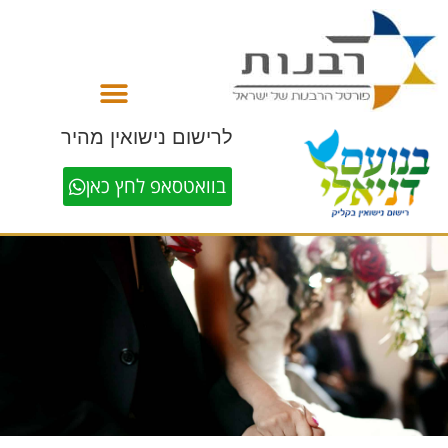
לתוכן
לרישום נישואין מהיר
בוואטסאפ לחץ כאן