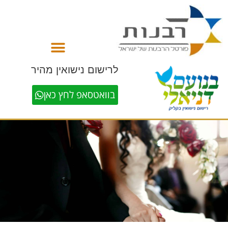
לתוכן
לרישום נישואין מהיר
בוואטסאפ לחץ כאן