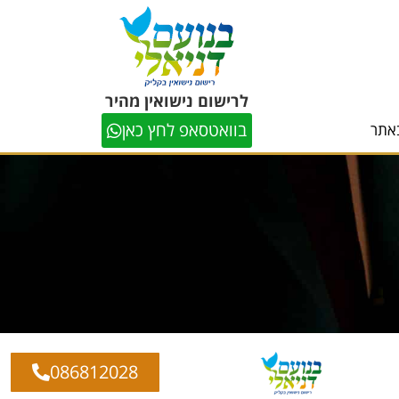
לרישום נישואין מהיר
בוואטסאפ לחץ כאן
אתר
086812028