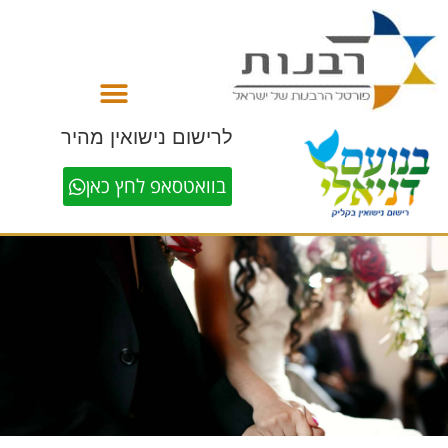
לתוכן
לרישום נישואין מהיר
בוואטסאפ לחץ כאן