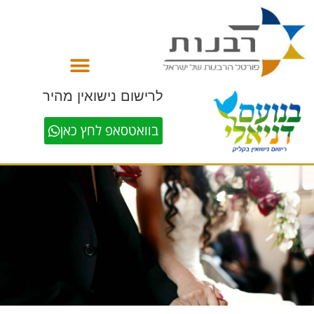
לתוכן
לרישום נישואין מהיר
בוואטסאפ לחץ כאן