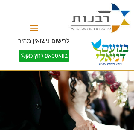
לתוכן
לרישום נישואין מהיר
בוואטסאפ לחץ כאן