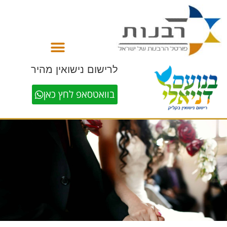
לתוכן
לרישום נישואין מהיר
בוואטסאפ לחץ כאן