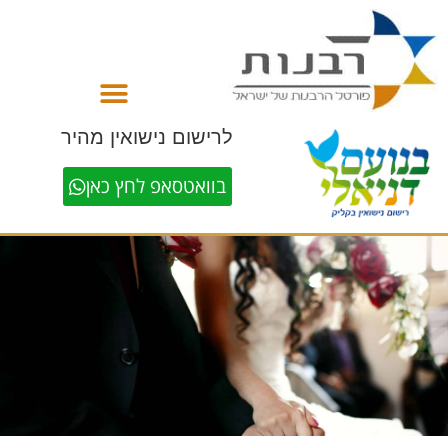
לתוכן
לרישום נישואין מהיר
בוואטסאפ לחץ כאן