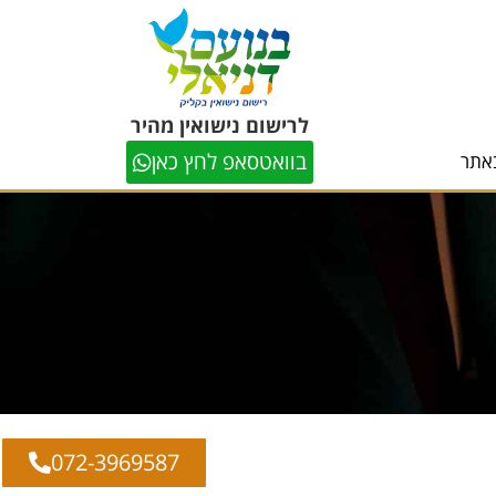
לרישום נישואין מהיר
בוואטסאפ לחץ כאן
אתר
072-3969587