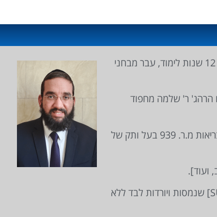
הרב בן ציון נגר הינו אב לארבעה בנים ושלוש בנות, בוגר 12 שנות לימוד, עבר מבחני
גדול המוהלים הרהג' ר' שלמה מחפוד
כיום הוא מוהל מוסמך מטעם הרבנות הראשית ומשרד הבריאות מ.ר. 939 בעל ותק של
 ועוד].
משתמש בתחבושות של חדרי ניתוח [SURGICEL SNOW] שנמסות ויורדות לבד ללא